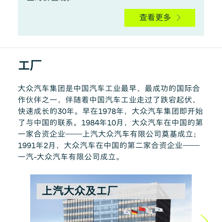
查看更多
工厂
大众汽车集团是中国汽车工业最早、最成功的国际合
作伙伴之一，伴随着中国汽车工业走过了跌宕起伏、
快速成长的30年。早在1978年，大众汽车集团即开始
了与中国的联系。1984年10月，大众汽车在中国的第
一家合资企业——上汽大众汽车有限公司奠基成立；
1991年2月，大众汽车在中国的第二家合资企业——
一汽-大众汽车有限公司成立。
上汽大众及工厂
一