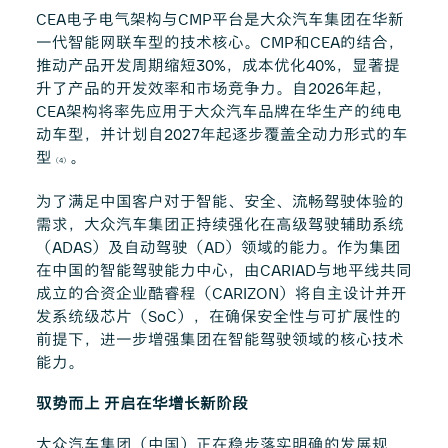
CEA电子电气架构与CMP平台是大众汽车集团在华新
一代智能网联车型的技术核心。CMP和CEA的结合，
推动产品开发周期缩短30%，成本优化40%，显著提
升了产品的开发效率和市场竞争力。自2026年起，
CEA架构将率先应用于大众汽车品牌在华生产的纯电
动车型，并计划自2027年起逐步覆盖全动力形式的车
型
。
（4）
为了满足中国客户对于智能、安全、流畅驾驶体验的
需求，大众汽车集团正持续强化在高级驾驶辅助系统
（ADAS）及自动驾驶（AD）领域的能力。作为集团
在中国的智能驾驶能力中心，由CARIAD与地平线共同
成立的合资企业酷睿程（CARIZON）将自主设计并开
发系统级芯片（SoC），在确保安全性与可扩展性的
前提下，进一步增强集团在智能驾驶领域的核心技术
能力。
驭势而上 开启在华增长新阶段
大众汽车集团（中国）正在稳步落实明确的发展规