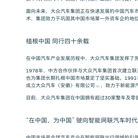
面向未来，大众汽车集团正在快速发展的中国汽车市
术，集团致力于巩固其中国市场第一外资车企的地
植根中国 同行四十余载
在中国汽车产业发展历程中，大众汽车集团发挥了
1978年，中方合作伙伴与大众汽车集团首次建立联
也为集团长期扎根中国市场奠定了坚实基础。199
成立大众汽车（安徽）有限公司
，致力于新能源
（2）
目前，大众汽车集团在中国拥有超过30家整车及零
“在中国，为中国” 驶向智能网联汽车时代
中国市场是全球汽车产业在智能网联出行领域的引领