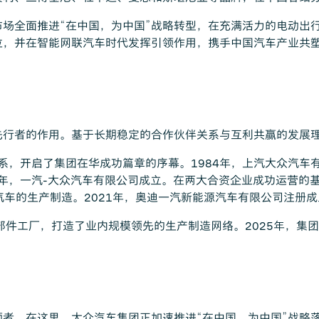
场全面推进“在中国，为中国”战略转型，在充满活力的电动出
位，并在智能网联汽车时代发挥引领作用，携手中国汽车产业共
先行者的作用。基于长期稳定的合作伙伴关系与互利共赢的发展
系，开启了集团在华成功篇章的序幕。1984年，上汽大众汽车
1年，一汽-大众汽车有限公司成立。在两大合资企业成功运营的基
汽车的生产制造。2021年，奥迪一汽新能源汽车有限公司注册
部件工厂，打造了业内规模领先的生产制造网络。2025年，集团
者。在这里，大众汽车集团正加速推进“在中国，为中国”战略落地