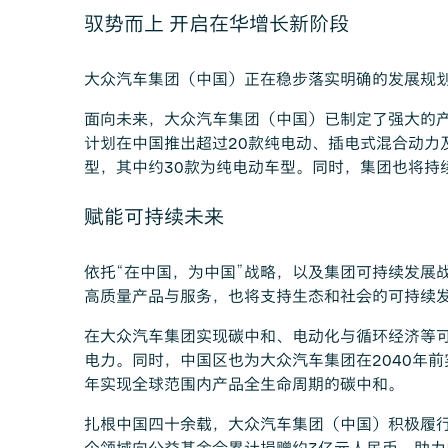
驭势而上 开启在华增长新阶段
大众汽车集团（中国）正在稳步落实明确的发展规
面向未来，大众汽车集团（中国）已制定了强大的产
计划在中国推出超过20款纯电动、插电式混合动力
型，其中约30款为纯电动车型。同时，集团也将
赋能可持续未来
依托“在中国，为中国”战略，以及集团可持续发展战略
高质量产品与服务，也将支持生态和社会的可持续
在大众汽车集团实现碳中和、电动化与循环经济等可
电力。同时，中国区也为大众汽车集团在2040年
年实现全球范围内产品全生命周期的碳中和。
扎根中国四十余载，大众汽车集团（中国）积极履