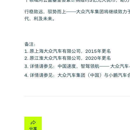
个领域向公益基金会累计捐赠约3亿元人民币，助
行稳致远，驭势而上——大众汽车集团将继续致力
代，利及未来。
备注：
1. 原上海大众汽车有限公司，2015年更名
2. 原江淮大众汽车有限公司，2020年更名
3. 详情请参见：
中国速度，智驾领航—— 大众汽
4. 详情请参见：
大众汽车集团（中国）与小鹏汽车合