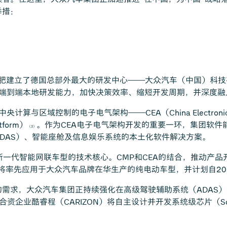
举措：
合肥建立了德国总部外最大的研发中心——大众汽车（中国）科技
的端到端本地研发能力，加快决策效率、缩短开发周期，并深度
与区域控制的电子电气架构——CEA（China Electronic 
form）
。作为CEA电子电气架构开发的重要一环，集团软件能
（3）
DAS）、智能座舱及信息娱乐系统的本土化软件解决方案。
新一代智能网联车型的技术核心。CMP和CEA的结合，推动产品
构将率先应用于大众汽车品牌在华生产的纯电动车型，并计划自2
需求，大众汽车集团正持续强化在高级驾驶辅助系统（ADAS）
的合资企业酷睿程（CARIZON）将自主设计并开发系统级芯片（