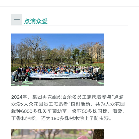
点滴众爱
2024年，集团再次组织百余名员工志愿者参与“点滴
众爱x大众花园员工志愿者”植树活动，共为大众花园
栽种6000多株矢车菊幼苗，修剪50多株国槐、海棠、
丁香和油松，还为180多株树木涂上了防虫漆。