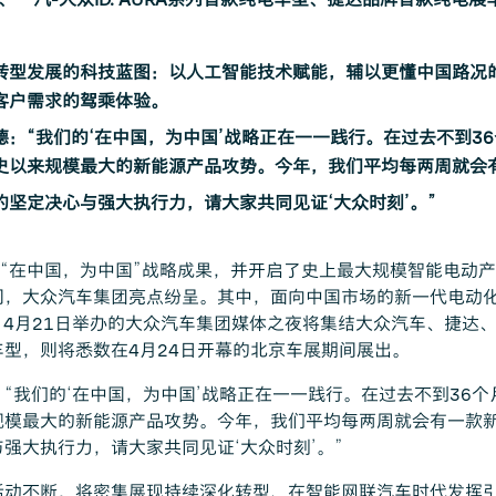
、一汽-大众ID. AURA系列首款纯电车型、捷达品牌首款纯电展
转型发展的科技蓝图：以人工智能技术赋能，辅以更懂中国路况
客户需求的驾乘体验。
：“我们的‘在中国，为中国’战略正在一一践行。在过去不到36
史以来规模最大的新能源产品攻势。今年，我们平均每两周就会
坚定决心与强大执行力，请大家共同见证‘大众时刻’。”
交付“在中国，为中国”战略成果，并开启了史上最大规模智能电动
大众汽车集团亮点纷呈。其中，面向中国市场的新一代电动化车型—
之一，4月21日举办的大众汽车集团媒体之夜将集结大众汽车、捷达
型，则将悉数在4月24日开幕的北京车展期间展出。
“我们的‘在中国，为中国’战略正在一一践行。在过去不到36个
规模最大的新能源产品攻势。今年，我们平均每两周就会有一款
强大执行力，请大家共同见证‘大众时刻’。”
活动不断，将密集展现持续深化转型、在智能网联汽车时代发挥