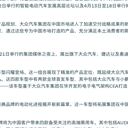
12日举行的智能电动汽车发展高层论坛以及4月13日至18日举
品规划，大众汽车集团在中国市场进入了加速交付战略成果的新阶
型，通过这些专为中国市场打造的产品，充分满足本土消费者的
21日举行的集团媒体之夜上，展出旗下大众汽车、捷达以及奥迪
型闪耀登场。这一组合展现了精准的产品定位：既延续大众汽车品
。这四款车型中有两款全球首发车型，其中包括大众汽车与小鹏汽车
动车型——该车型基于大众汽车集团在华开发的电子电气架构CEA
经典品牌的电动化进程揭开崭新篇章。这一车型将拓展集团在中
品牌将为中国客户带来四款备受关注的高端乘用车。其中包括AUD