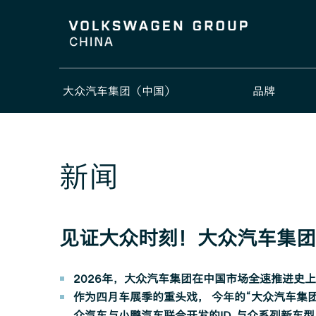
大众汽车集团（中国）
品牌
新闻
见证大众时刻！大众汽车集团
2026年，大众汽车集团在中国市场全速推进史
作为四月车展季的重头戏， 今年的“大众汽车集