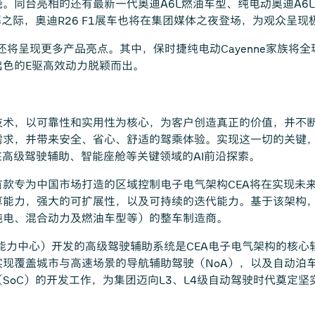
台亮相的还有最新一代奥迪A6L燃油车型、纯电动奥迪A6L e-t
刚落幕之际，奥迪R26 F1展车也将在集团媒体之夜登场，为观众呈
牌还将呈现更多产品亮点。其中，保时捷纯电动Cayenne家族将
色的E驱高效动力脱颖而出。
技术，以可靠性和实用性为核心，为客户创造真正的价值，并不
求，并带来安全、省心、舒适的驾乘体验。实现这一切的关键，
在高级驾驶辅助、智能座舱等关键领域的AI前沿探索。
款专为中国市场打造的区域控制电子电气架构CEA将在实现未来
算能力，强大的可扩展性，以及可持续的迭代能力。基于该架构
纯电、混合动力及燃油车型等）的整车制造商。
驾驶能力中心）开发的高级驾驶辅助系统是CEA电子电气架构的核
现覆盖城市与高速场景的导航辅助驾驶（NoA），以及自动泊
SoC）的开发工作，为集团迈向L3、L4级自动驾驶时代奠定坚