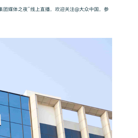
集团媒体之夜”线上直播，欢迎关注@大众中国，参