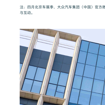
注：四月北京车展季，大众汽车集团（中国）官方微
与互动。