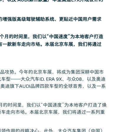
车，以及 AUDI第二款量产车型奥迪E7X外观设计的
的增强版高级驾驶辅助系统、更贴近中国用户需求
个月的时间里，我们以“中国速度”为本地客户打造
有一款新车走向市场。本届北京车展，我们将通过
产品攻势。今年的北京车展，将成为集团深耕中国市
—大众汽车ID. ERA 9X、与众08，以及奥迪
、奥迪旗下AUDI品牌四款车型的全球首秀，以及一系
月的时间里，我们以“中国速度”为本地客户打造了焕
新车走向市场。本届北京车展，我们将通过一系列重
引领作用的战略决心。此外，大众汽车集团（中国）