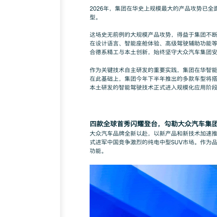
2026年，集团在华史上规模最大的产品攻势已全
型。
这场史无前例的大规模产品攻势，得益于集团不
在设计语言、智能座舱体验、高级驾驶辅助功能
合德系精工与本土创新，始终坚守大众汽车集团安
作为关键技术自主研发的重要实践，集团在华智能驾
在此基础上，集团今年下半年推出的多款车型将搭
本土研发的智能驾驶技术正式进入规模化应用阶
四款全球首秀闪耀登台，勾勒大众汽车集
大众汽车品牌全新以赴，以新产品和新技术加速推进其
式进军中国竞争激烈的纯电中型SUV市场。作为品牌
功能。