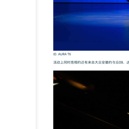
ID. AURA T6
活动上同时亮相的还有来自大众安徽的与众09，