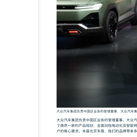
大众汽车集团负责中国区业务的管理董事、大众汽车
大众汽车集团负责中国区业务的管理董事、大众汽
了焕然一新的产品规划，全面剑指电动化及智能网
户的核心需求。本届北京车展，我们的品牌带来多