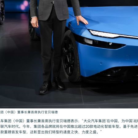
集团（中国）董事长兼首席执行官贝瑞德
车集团（中国）董事长兼首席执行官贝瑞德表示：“大众汽车集团‘在中国，为中国’战
联汽车时代。今年，集团各品牌就将在中国推出超过20款电动化智能车型。基于先进
款重磅首发车型，这彰显出我们转型的速度之快、力度之盛。”