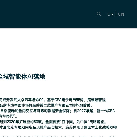
CN
EN
域智能体AI落地
完成开发的大众汽车与众09，基于CEA电子电气架构、搭载酷睿程
UDI品牌专为中国市场打造的第二款量产车型E7X的外观首秀。
I，实现自然流畅的舱内交互与可靠的数据安全保障；自2027年起，新一代CEA
汽车时代”。
到2030年扩展至约50款，全面释放“在中国，为中国”战略潜能。
本届北京车展期间所呈现的产品与技术，充分体现了集团本土化战略取得