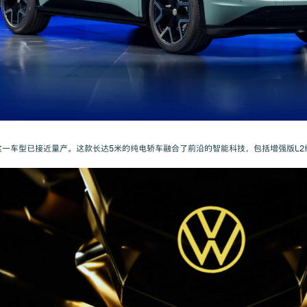
这一车型已接近量产。这款长达5米的纯电轿车融合了前沿的智能科技，包括增强版L2