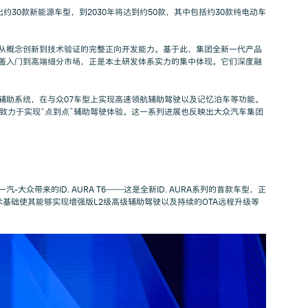
30款新能源车型，到2030年将达到约50款，其中包括约30款纯电动车
从概念创新到技术验证的完整正向开发能力。基于此，集团全新一代产品
盖入门到高端细分市场，正是本土研发体系实力的集中体现。它们深度融
驶辅助系统，在与众07车型上实现高速领航辅助驾驶以及记忆泊车等功能。
致力于实现“点到点”辅助驾驶体验。这一系列进展也反映出大众汽车集团
来的ID. AURA T6——这是全新ID. AURA系列的首款车型，正
技术基础使其能够实现增强版L2级高级辅助驾驶以及持续的OTA远程升级等