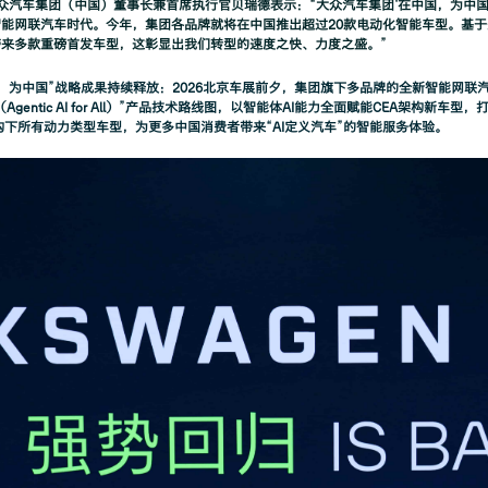
众汽车集团（中国）董事长兼首席执行官贝瑞德表示：“大众汽车集团‘在中国，为中国
能网联汽车时代。今年，集团各品牌就将在中国推出超过20款电动化智能车型。基于
来多款重磅首发车型，这彰显出我们转型的速度之快、力度之盛。”
中国，为中国”战略成果持续释放：2026北京车展前夕，集团旗下多品牌的全新智能网
entic AI for All）”产品技术路线图，以智能体AI能力全面赋能CEA架构新
架构下所有动力类型车型，为更多中国消费者带来“AI定义汽车”的智能服务体验。