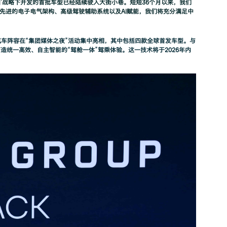
’战略下开发的首批车型已经陆续驶入大街小巷。短短36个月以来，我们
先进的电子电气架构、高级驾驶辅助系统以及AI赋能，我们将充分满足中
联汽车阵容在“集团媒体之夜”活动集中亮相，其中包括四款全球首发车型。与
车型，打造统一高效、自主智能的“驾舱一体”驾乘体验。这一技术将于2026年内