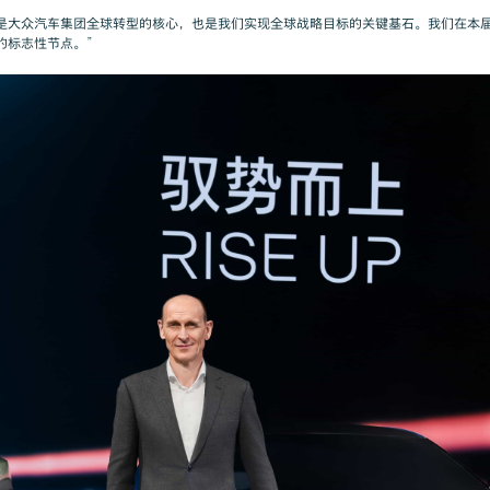
是大众汽车集团全球转型的核心，也是我们实现全球战略目标的关键基石。我们在本
的标志性节点。”