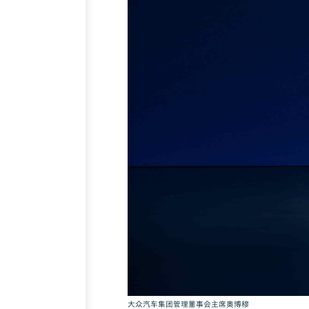
大众汽车集团管理董事会主席奥博穆