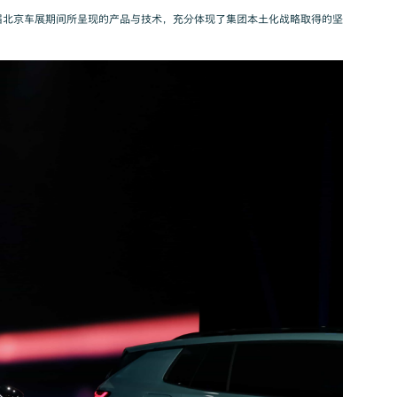
届北京车展期间所呈现的产品与技术，充分体现了集团本土化战略取得的坚