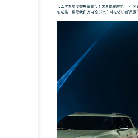
大众汽车集团管理董事会主席奥博穆表示：“中国
实成果，更是我们迈向‘全球汽车科技领航者’愿景