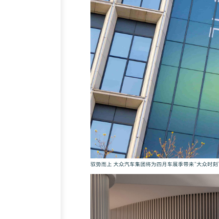
驭势而上 大众汽车集团将为四月车展季带来“大众时刻