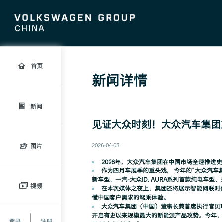
首页
新闻详情
新闻
见证大众时刻！大众汽车集团
2026-04-03
图片
2026年，大众汽车集团在中国市场全速推
作为四月车展季的重头戏， 今年的“大众汽车
新车型、一汽-大众ID. AURA系列首款纯电车
视频
在本次媒体之夜上，集团还将展示智能网联时
懂中国客户需求的驾乘体验。
大众汽车集团（中国）董事长兼首席执行官贝瑞
开启有史以来规模最大的新能源产品攻势。今年
登录
注册