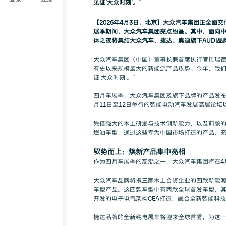
见证‘大众时刻’。”
【2026年4月3日，北京】大众汽车集团正全
展季期间，大众汽车集团亮点纷呈。其中，面向中国市
体之夜将集结大众汽车、捷达、奥迪旗下AUDI
大众汽车集团（中国）董事长兼首席执行官贝瑞德
有史以来规模最大的新能源产品攻势。今年，我
证‘大众时刻’。”
四月车展季，大众汽车集团及旗下品牌的产品发布
月11日至12日举行的智能电动汽车发展高层论
凭借强大的本土研发与技术创新能力，以及前瞻的
燃油车型，通过这些专为中国市场打造的产品，
驭势而上：焕新产品集中亮相
作为四月车展季的高潮之一，大众汽车集团将在4
大众汽车品牌将携三家本土合资企业的四款新能源
车型产品。这四款车型中有两款全球首发车型，其中
开发的电子电气架构CEA打造，融合全新智能科技
捷达品牌的全新纯电展车将迎来全球首秀，为这